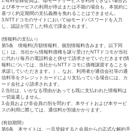
2.有料登録会員は、spモードサービスを利用できない場合お
よび本サービスの利用が停止または不能の場合も、本規約に
基づく約定期間の支払義務を免れることはできません。
3.NTTドコモのサイトにおいてspモードパスワードを入力
し、認証が完了した時点で課金されます。
(情報料の支払い）
第5条 情報料(月額情報料、個別情報料含みます。以下同
じ）は、当社から情報料債権を譲り受けたNTTドコモが当社
に代わり毎月の電話料金と併せて請求させていただきます(情
報料については、当社からNTTドコモに債権譲渡することを
承諾していただきます。）。なお、利用者が通信会社等の通
信料等をクレジットカードにより支払っている場合には、カ
ード会社より請求されます。
2.当社は、いかなる理由があっても既に支払われた情報料は
一切返還しません。
3.会員および非会員の別を問わず、本サイトおよび本サービ
スの利用に際しては、通信料が別途かかります。
(有効期間）
第6条 本サイトは、一旦登録すると会員からの正式な解約手