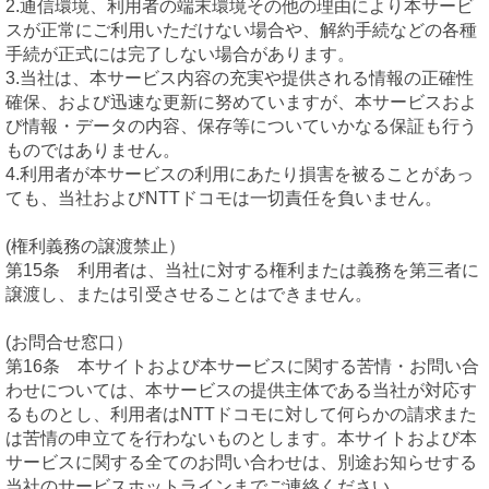
2.通信環境、利用者の端末環境その他の理由により本サービ
スが正常にご利用いただけない場合や、解約手続などの各種
手続が正式には完了しない場合があります。
3.当社は、本サービス内容の充実や提供される情報の正確性
確保、および迅速な更新に努めていますが、本サービスおよ
び情報・データの内容、保存等についていかなる保証も行う
ものではありません。
4.利用者が本サービスの利用にあたり損害を被ることがあっ
ても、当社およびNTTドコモは一切責任を負いません。
(権利義務の譲渡禁止）
第15条 利用者は、当社に対する権利または義務を第三者に
譲渡し、または引受させることはできません。
(お問合せ窓口）
第16条 本サイトおよび本サービスに関する苦情・お問い合
わせについては、本サービスの提供主体である当社が対応す
るものとし、利用者はNTTドコモに対して何らかの請求また
は苦情の申立てを行わないものとします。本サイトおよび本
サービスに関する全てのお問い合わせは、別途お知らせする
当社のサービスホットラインまでご連絡ください。