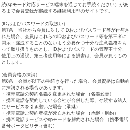
続(spモード対応サービス端末を通じてお手続ください）があ
るまで会員登録が継続する継続利用型のサイトです。
(IDおよびパスワードの取扱い）
第7条 当社から会員に対してIDおよびパスワード等が付与さ
れた場合、会員はこれらのIDおよびパスワード等を第三者に
開示・漏洩することのないよう必要かつ十分な注意義務をも
って取り扱うものとし、IDおよびパスワードの管理不十分、
使用上の過誤、第三者使用等による損害は、会員が負うもの
とします。
(会員資格の抹消）
第8条 会員が以下の手続きを行った場合、会員資格は自動的
に抹消される場合があります。
・携帯電話の契約名義を変更された場合 （名義変更）
・携帯電話を契約している会社が合併した際、存続する法人
にサービスを引き継いだ場合（承継）
・携帯電話ご契約者様が死亡された場合 （承継・解約）
・携帯電話サービスやspモードを解約された場合 （携帯電話
番号ポータビリティ含む）