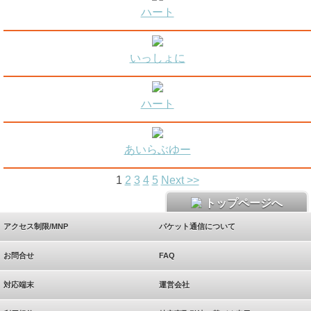
ハート
いっしょに
ハート
あいらぶゆー
1
2
3
4
5
Next >>
トップページへ
アクセス制限/MNP
パケット通信について
お問合せ
FAQ
対応端末
運営会社