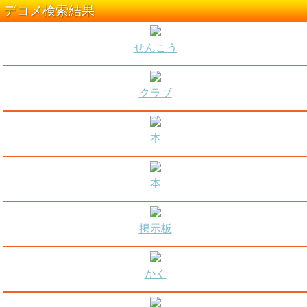
デコメ検索結果
せんこう
クラブ
本
本
掲示板
かく