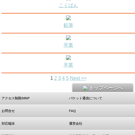
こくばん
鉛筆
卒業
卒業
1
2
3
4
5
Next >>
トップページへ
アクセス制限/MNP
パケット通信について
お問合せ
FAQ
対応端末
運営会社