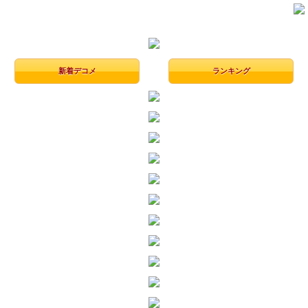
デコる
ん
新着デコメ
ランキング