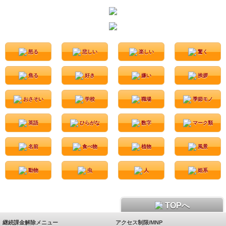
怒る
悲しい
楽しい
驚く
焦る
好き
嫌い
挨拶
おさそい
学校
職場
季節モノ
英語
ひらがな
数字
マーク類
名前
食べ物
植物
風景
動物
虫
人
姫系
TOPへ
継続課金解除メニュー
アクセス制限/MNP